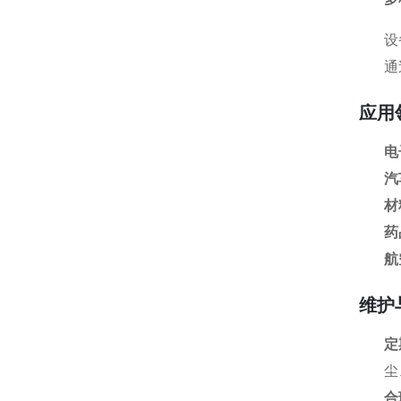
设
通
应用
电
汽
材
药
航
维护
定
尘
合