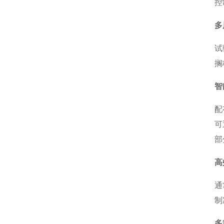
控
多
试
搁
智
配
可
部
高
通
制
多