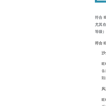
符合 
尤其在
等级）
符合 
沙
IE
备
颗
风
IE