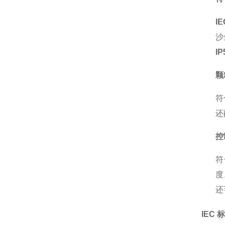
IE
沙
IP
颗
符
还
控
符
度
还
IEC