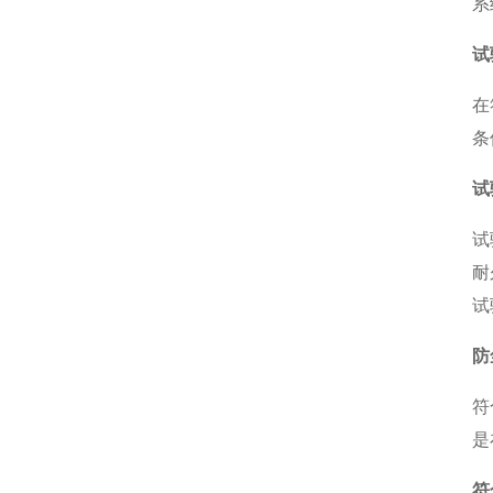
系
试
在
条
试
试
耐
试
防
符
是
符