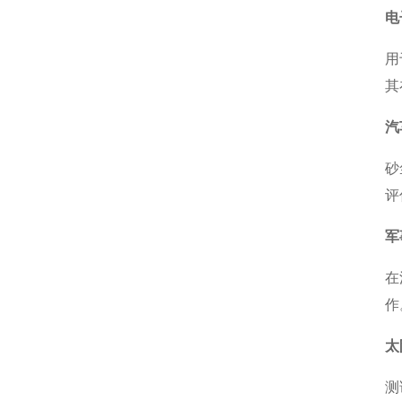
电
用
其
汽
砂
评
军
在
作
太
测