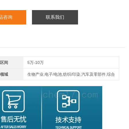
品咨询
联系我们
区间
5万-10万
领域
生物产业,电子/电池,纺织/印染,汽车及零部件,综合