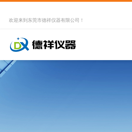
欢迎来到
东莞市德祥仪器有限公司
！