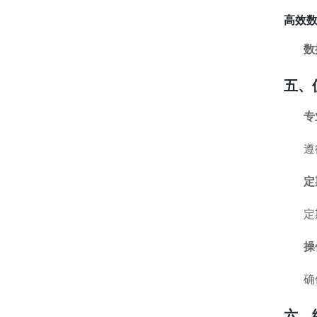
高效
数
五、
专
遵
定
定
操
确
六、