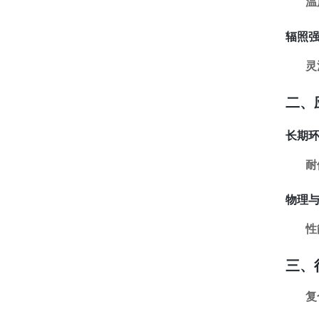
温
辐照
灵
二、
长期
耐
物理
性
三、
复