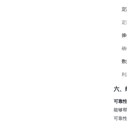
定
定
操
确
数
利
六、
可靠
能够
可靠