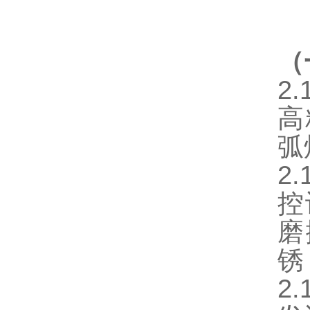
（
2
高
弧
2
控
磨
锈
2