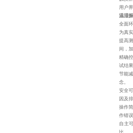
用户
温湿
全面
为真
提高
间，
精确
试结
节能
念。
安全
因及
操作
作错
自主
比。