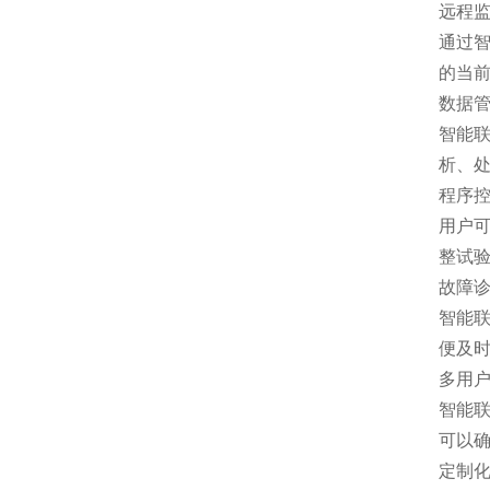
远程
通过
的当
数据
智能
析、
程序
用户
整试
故障
智能
便及
多用
智能
可以
定制