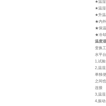
★温湿度
★温湿度
★升温
★内外
★保
★冷却
温度
变换
水平
1,试
2,温
单独使
之间也
连接
3,温
4,振