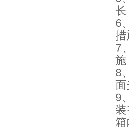
长
6
措
7
施
8
面
9
装
箱