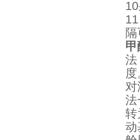
1
1
隔
甲
法
度
对
法
转
动