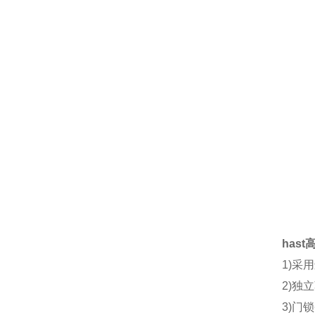
has
1)采
2)独
3)门