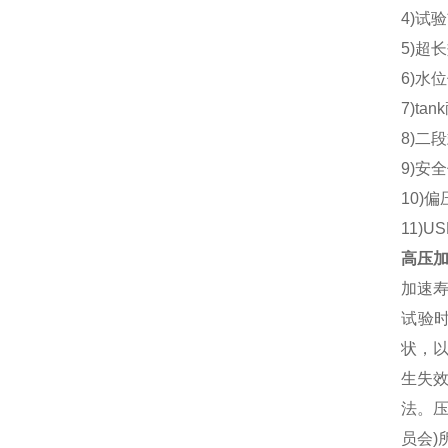
4)试
5)超
6)水
7)ta
8)二
9)安
10)
11)
高压加
加速寿
试验
状，
生失
法。压
员会)