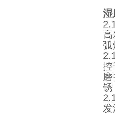
湿
2
高
弧
2
控
磨
锈
2
发