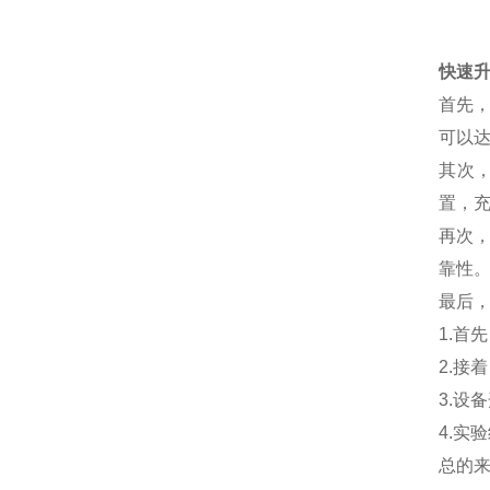
快速
首先
可以达
其次
置，
再次
靠性
最后
1.首
2.接
3.设
4.实
总的