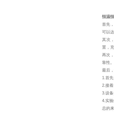
恒温
首先
可以达
其次
置，
再次
靠性
最后
1.首
2.接
3.设
4.实
总的