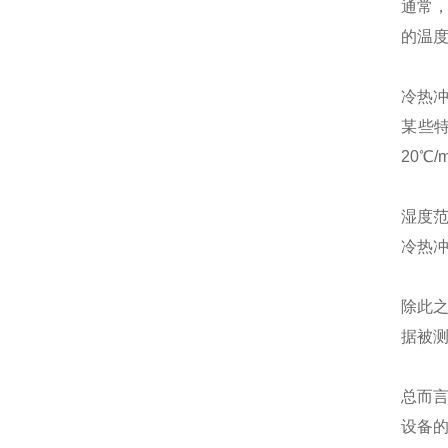
通常
的温
冷热冲
某些
20℃
湿度
冷热
除此
据被
总而
设备