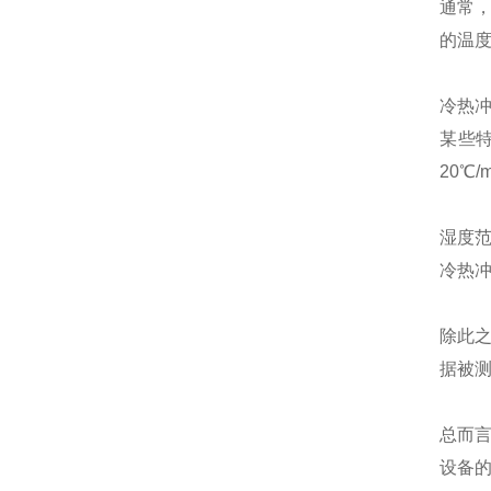
通常
的温
冷热冲
某些
20℃
湿度
冷热
除此
据被
总而
设备