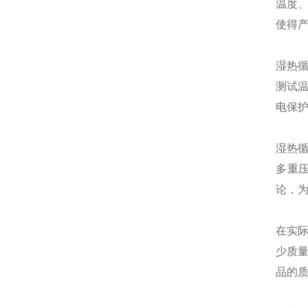
温度
使得
湿热
测试温
电保
湿热
多重
论，
在实
少质
品的