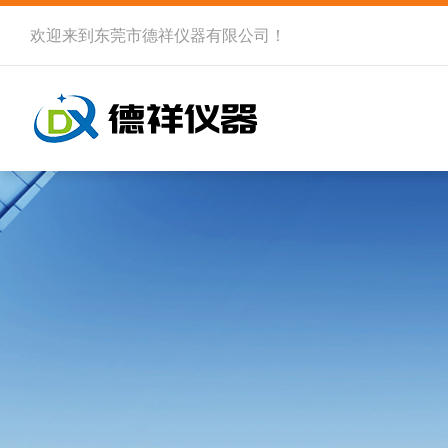
欢迎来到
东莞市德祥仪器有限公司
！