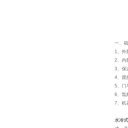
一、
1、外
2、内
3、
4、搅
5、
6、
7、机
水冷