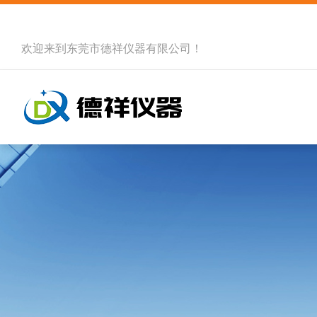
欢迎来到
东莞市德祥仪器有限公司
！