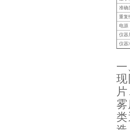
准确
重复
电源
仪器
仪器
东
一
现
片
雾
类
造