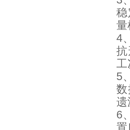
稳
量
4
抗
工
5
数
遗
6
置