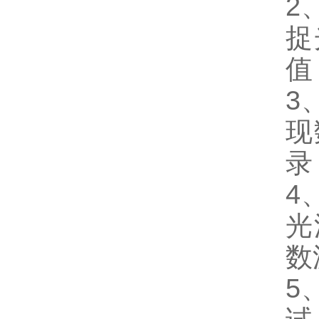
2
捉
值
3
现
录
4
光
数
5