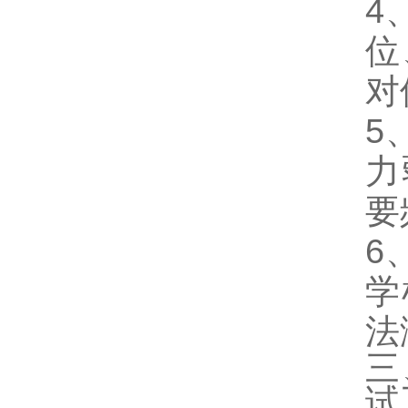
4
位
对
5
力
要
6
学
法
三
试