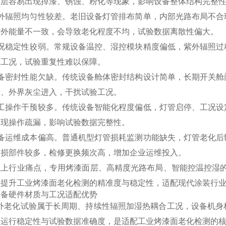
表层容易出现掉漆、锈蚀、粉化等现象，影响设备整体结构完整
紫外辐照均匀性较差。老旧设备灯管排布简单，内部光路布局不合
紫外能量不一致，会导致老化程度不均，试验数据离散性偏大。
工况稳定性较弱。常规设备温控、湿控模块精度偏低，紫外辐照过
验工况，试验重复性难以保障。
设备密封性能欠缺。传统设备舱体密封结构设计简单，长期开关舱
泄、外界灰尘进入，干扰试验工况。
人工操作干预较多。传统设备智能化程度偏低，灯管启停、工况设
出现操作疏漏，影响试验数据完整性。
设备运维成本偏高。普通机型灯管损耗监测功能缺失，灯管老化后
易损部件较多，检修更换频次高，增加企业运维投入。
以上行业痛点，专用烤漆面层、高精度光路布局、智能控温控湿的
，提升工业烤漆面老化检测的精准度与稳定性，适配现代涂装行
设备硬件材质与工况适配优势
紫外老化试验属于长周期、持续性辐照加湿热耦合工况，设备机身
备运行稳定性与试验数据准确度，是适配工业烤漆面老化检测的