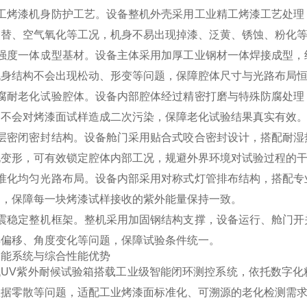
精工烤漆机身防护工艺。设备整机外壳采用工业精工烤漆工艺处理
交替、空气氧化等工况，机身不易出现掉漆、泛黄、锈蚀、粉化
高强度一体成型基材。设备主体采用加厚工业钢材一体焊接成型，
机身结构不会出现松动、形变等问题，保障腔体尺寸与光路布局
防腐耐老化试验腔体。设备内部腔体经过精密打磨与特殊防腐处理
，不会对烤漆面试样造成二次污染，保障老化试验结果真实有效
多层密闭密封结构。设备舱门采用贴合式咬合密封设计，搭配耐湿
化变形，可有效锁定腔体内部工况，规避外界环境对试验过程的
标准化均匀光路布局。设备内部采用对称式灯管排布结构，搭配专
匀，保障每一块烤漆试样接收的紫外能量保持一致。
防震稳定整机框架。整机采用加固钢结构支撑，设备运行、舱门开
样偏移、角度变化等问题，保障试验条件统一。
智能系统与综合性能优势
代UV紫外耐候试验箱搭载工业级智能闭环测控系统，依托数字化
数据零散等问题，适配工业烤漆面标准化、可溯源的老化检测需