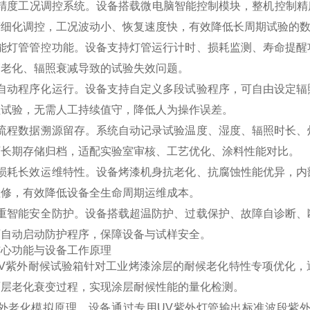
高精度工况调控系统。设备搭载微电脑智能控制模块，整机控制精
精细化调控，工况波动小、恢复速度快，有效降低长周期试验的
智能灯管管控功能。设备支持灯管运行计时、损耗监测、寿命提醒
管老化、辐照衰减导致的试验失效问题。
全自动程序化运行。设备支持自定义多段试验程序，可自由设定辐
程试验，无需人工持续值守，降低人为操作误差。
全流程数据溯源留存。系统自动记录试验温度、湿度、辐照时长、
可长期存储归档，适配实验室审核、工艺优化、涂料性能对比。
低损耗长效运维特性。设备烤漆机身抗老化、抗腐蚀性能优异，内
检修，有效降低设备全生命周期运维成本。
多重智能安全防护。设备搭载超温防护、过载保护、故障自诊断、
可自动启动防护程序，保障设备与试样安全。
核心功能与设备工作原理
UV紫外耐候试验箱针对工业烤漆涂层的耐候老化特性专项优化，
面层老化衰变过程，实现涂层耐候性能的量化检测。
紫外老化模拟原理。设备通过专用UV紫外灯管输出标准波段紫