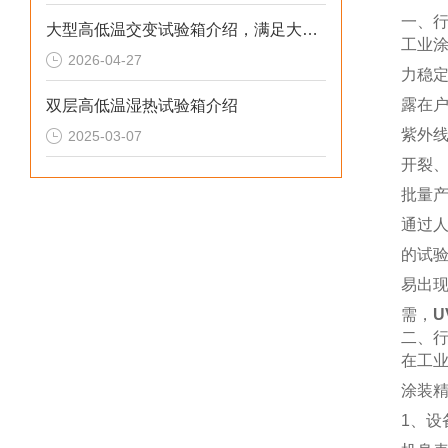
一、
大型高低温交变试验箱介绍，满足大件产品温变测试
工业
2026-04-27
力稳
露在
双层高低温湿热试验箱介绍
紫外
2025-03-07
开裂
批量
通过
的试
易出
需，
二、
在工
涂装
1、