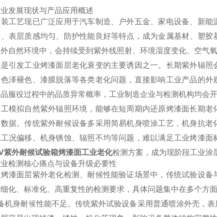
行业发展现状与产品应用概述
涂装工艺现已广泛应用于汽车制造、户外五金、家电设备、新能
定、表层质感均匀、防护性能良好等特点，成为金属基材、塑胶
户外自然环境中，会持续受到紫外线照射、环境湿度变化、空气
线是引发工业烤漆面层老化衰变的主要诱因之一。长期紫外辐照
、色泽褪色、漆膜脱落等各类老化问题，直接影响工业产品的外
产品服役过程中的品质异常概率，工业制造企业与检测机构均会
人工模拟自然紫外辐照环境，能够在短周期内还原烤漆面长期老
验数据。传统紫外耐候设备多采用简易机身喷涂工艺，机身抗老
现工况偏移、机身锈蚀、辐照不均等问题，难以满足工业烤漆面
UV紫外耐候试验箱烤漆面工业老化
检测方案，成为现阶段工业涂
行业检测核心痛点与设备升级必要性
业烤漆面层紫外老化检测、耐候性能验证场景中，传统试验设备
精细化、标准化、高重复性的检测要求，具体问题集中在多个方
设备机身耐候性能不足。传统紫外试验设备采用普通喷涂外壳，表