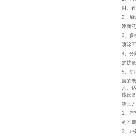
射、
2、
漆面
3、
喷涂
4、
的抗
5、
层的
六、
该设
第三
1、
的长
2、