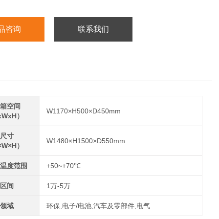
品咨询
联系我们
箱空间
W1170×H500×D450mm
xWxH）
尺寸
W1480×H1500×D550mm
×W×H）
温度范围
+50~+70℃
区间
1万-5万
领域
环保,电子/电池,汽车及零部件,电气