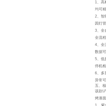
1、
均可
2、
因灯
3、
全流
4、
数据
5、
停机
6、
异常
五、
该款
烤漆
1、