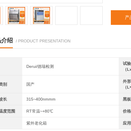
产
品介绍
/ PRODUCT PRESENTATION
试验
Derui/德瑞检测
（L
外形
类别
国产
（L
波长
315~400nmmm
黑板
温度范围
RT常温~+80℃
价格
紫外老化箱
应用