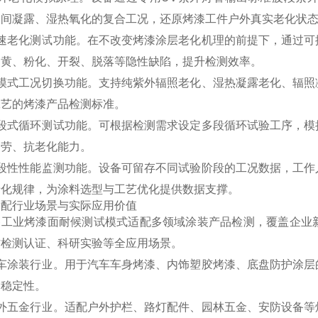
夜间凝露、湿热氧化的复合工况，还原烤漆工件户外真实老化状
加速老化测试功能。在不改变烤漆涂层老化机理的前提下，通过可
泛黄、粉化、开裂、脱落等隐性缺陷，提升检测效率。
多模式工况切换功能。支持纯紫外辐照老化、湿热凝露老化、辐照
工艺的烤漆产品检测标准。
分段式循环测试功能。可根据检测需求设定多段循环试验工序，模
疲劳、抗老化能力。
阶段性性能监测功能。设备可留存不同试验阶段的工况数据，工作
老化规律，为涂料选型与工艺优化提供数据支撑。
适配行业场景与实际应用价值
备工业烤漆面耐候测试模式适配多领域涂装产品检测，覆盖企业
方检测认证、科研实验等全应用场景。
汽车涂装行业。用于汽车车身烤漆、内饰塑胶烤漆、底盘防护涂层
期稳定性。
户外五金行业。适配户外护栏、路灯配件、园林五金、安防设备等