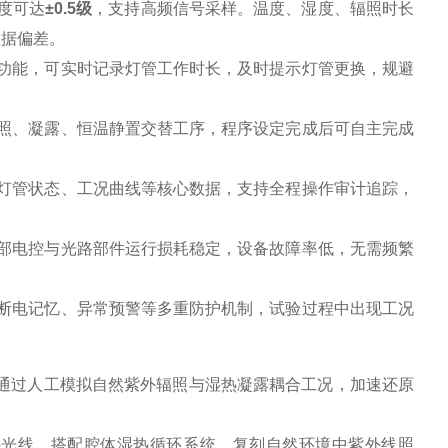
度可达
±0.5级
，支持高频信号采样。温度、湿度、辐照时长
数据偏差。
功能，可实时记录灯管工作时长，及时提示灯管更换，规避
照、凝露、恒温静置交替工序，程序设定完成后可自主完成
灯管状态、工况曲线等核心数据，支持全程操作审计追踪，
部电控与光路部件运行损耗稳定，设备故障率低，无需频繁
断电记忆、异常预警等多重防护机制，试验过程中出现工况
通过人工模拟自然紫外辐照与湿热凝露耦合工况，加速还原
外光线，搭配腔体湿热循环系统，复刻自然环境中紫外线照