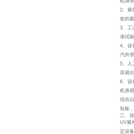
机身
2、
收的
3、
准试
4、
汽外
5、
容易
6、
机身
综合
短板
三、
UV
定设