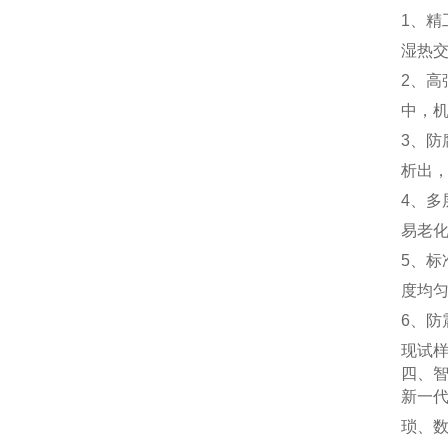
1、
湿热
2、
中，
3、
析出
4、
易老
5、
度均
6、
现试
四、
新一
琐、