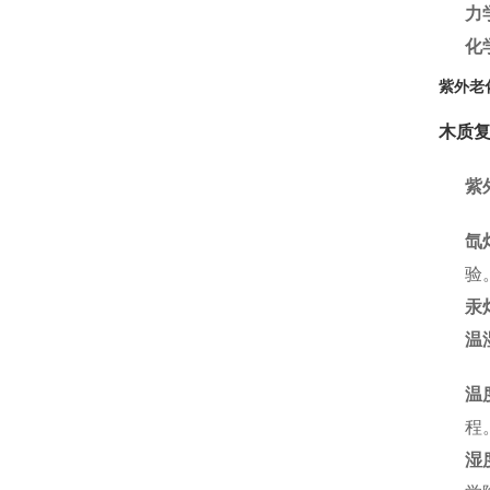
力
化
紫外老
木质
紫
氙灯
验
汞灯
温
温
程
湿