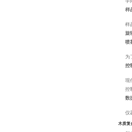
学
样
样
旋
喷
为
控
现
控
数
仪
木质复