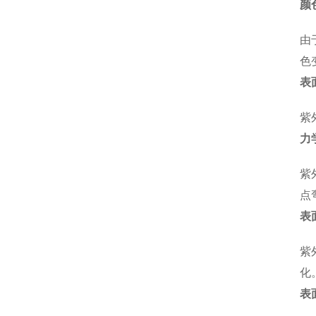
颜
由
色
表
紫
力
紫
点
表
紫
化
表