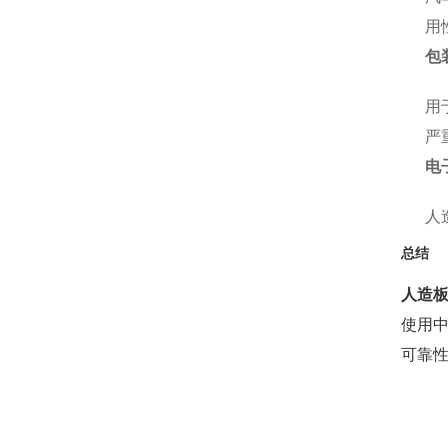
用
包
用
严
电
人
总结
人造
使用
可靠