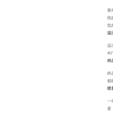
紫
线
氙
温
温
4
样
样
都
喷
一
雾