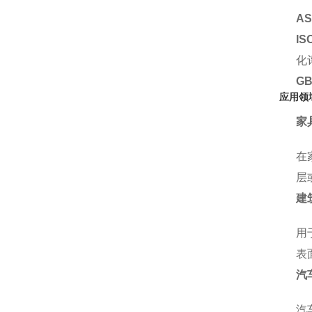
AS
IS
化
GB
应用领
家
在
层
建
用
表
汽
汽