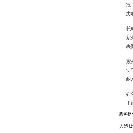
况
力
长
紫
表
紫
法
耐
在
下
测试标
人造