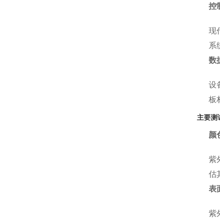
控
现
系
数
设
板
主要测
颜
紫
估
表
紫