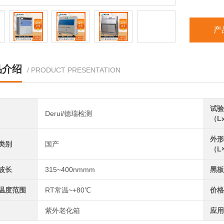
产
品介绍
/ PRODUCT PRESENTATION
试验
Derui/德瑞检测
（L
外形
类别
国产
（L
波长
315~400nmmm
黑板
温度范围
RT常温~+80℃
价格
紫外老化箱
应用