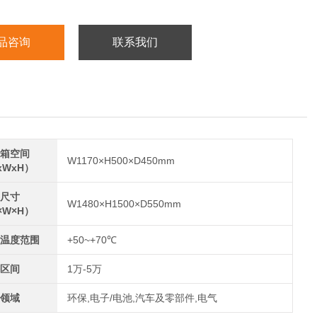
品咨询
联系我们
箱空间
W1170×H500×D450mm
xWxH）
尺寸
W1480×H1500×D550mm
×W×H）
温度范围
+50~+70℃
区间
1万-5万
领域
环保,电子/电池,汽车及零部件,电气