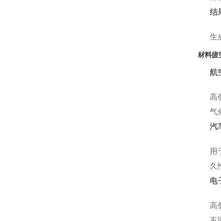
结
生
材料疲
航
高
气
汽
用
久
电
高
不