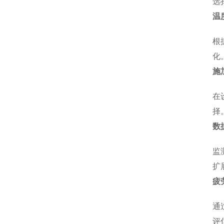
选
温
根
化
施
在
择
数
监
扩
疲
通
评