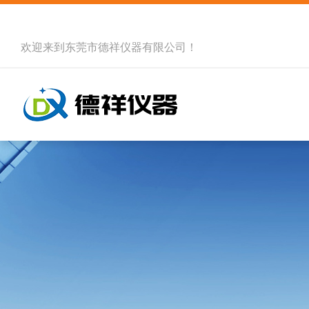
欢迎来到
东莞市德祥仪器有限公司
！