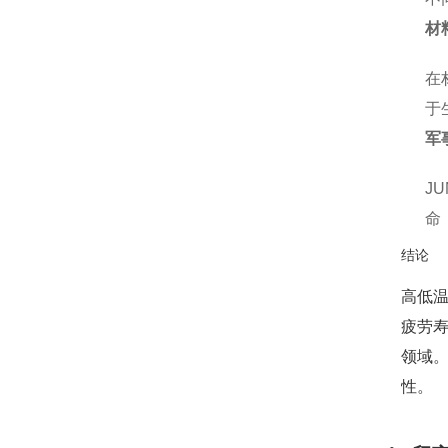
材
在
于
军
J
命
结论
高低
疲劳
领域
性。