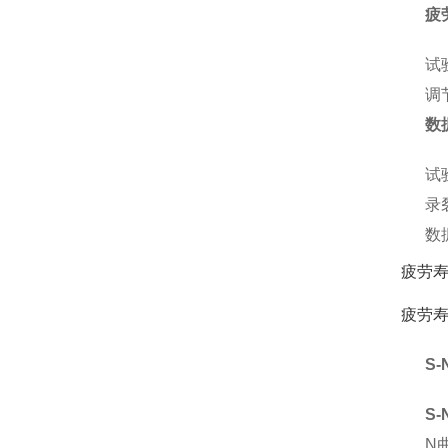
疲
试
调
数
试
录
数
疲劳
疲劳
S
S
N