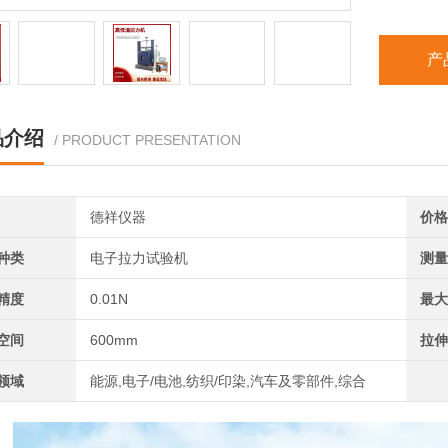
产
品介绍
/ PRODUCT PRESENTATION
德祥仪器
价格
种类
电子拉力试验机
测量
精度
0.01N
最大
空间
600mm
拉伸
领域
能源,电子/电池,纺织/印染,汽车及零部件,综合