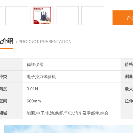
产
品介绍
/ PRODUCT PRESENTATION
德祥仪器
价格
种类
电子拉力试验机
测量
精度
0.01N
最大
空间
600mm
拉伸
领域
能源,电子/电池,纺织/印染,汽车及零部件,综合