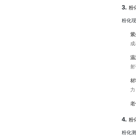
3.
粉
粉化
紫
成
温
射
材
力
老
4.
粉
粉化