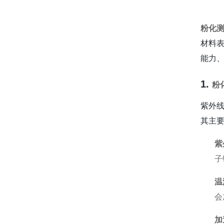
粉化
材料
能力
1.
粉
紫外
其主
紫
子
温
会
加