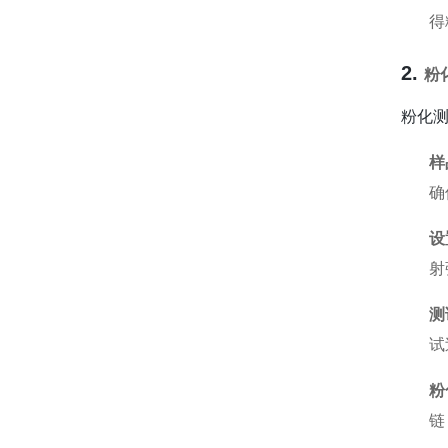
得
2.
粉
粉化
样
确
设
射
测
试
粉
链