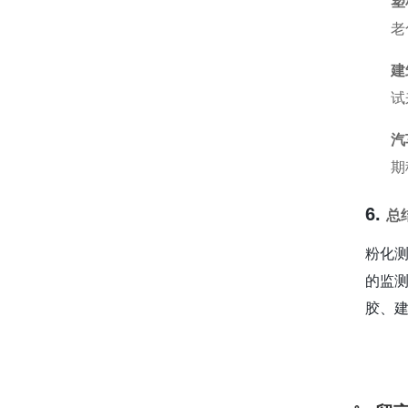
塑
老
建
试
汽
期
6.
总
粉化
的监
胶、