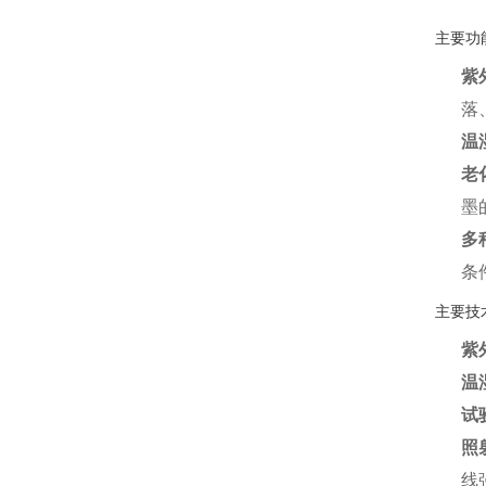
主要功
紫
落
温
老
墨
多
条
主要技
紫
温
试
照
线