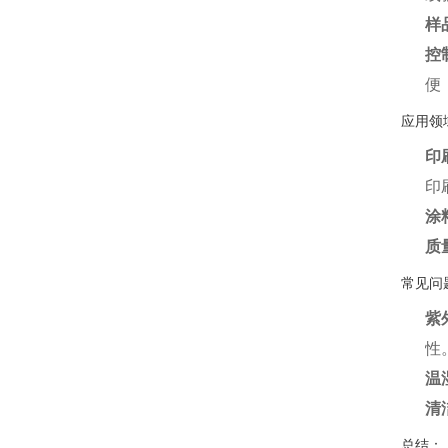
样
控
便
应用领
印
印
涂
质
常见问
紫
性
温
清
总结：