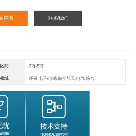
品咨询
联系我们
区间
2万-5万
领域
环保,电子/电池,航空航天,电气,综合