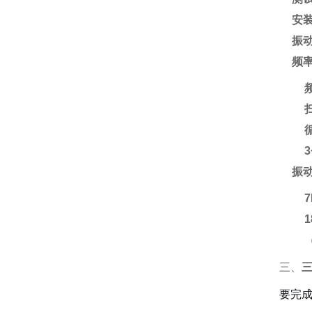
安
振
频
3
振
7
1
三、
三
要完