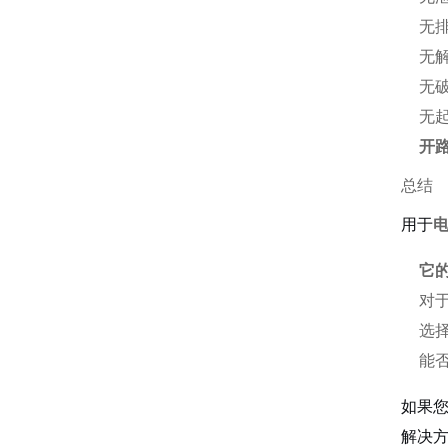
无
无
无
无
开
总结
用于
电
它的
对
选
能
如果
解决