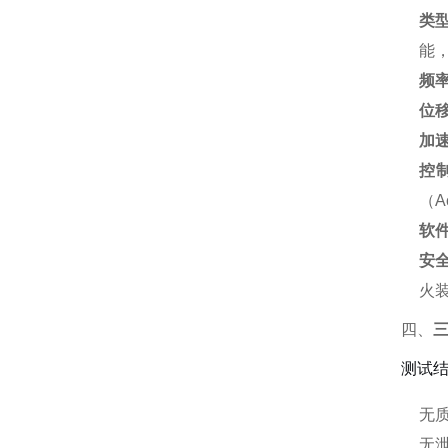
类
能
频
位
加
控
（A
软
安
火
四、
三
测试
无
无