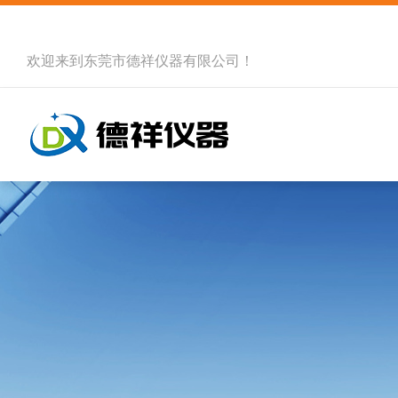
欢迎来到
东莞市德祥仪器有限公司
！