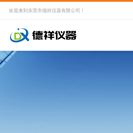
欢迎来到
东莞市德祥仪器有限公司
！