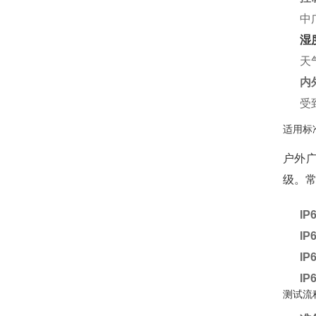
中
湿
天
内
受
适用标
户外广
级。
IP
IP
IP
IP
测试流