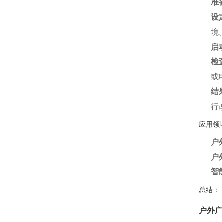
准
设
境
启
检
或
结
行
应用领
户
户
智
总结：
户外