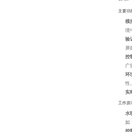
主要功
模
境
验
屏
控
广
环
性
实
工作原
水
如
控