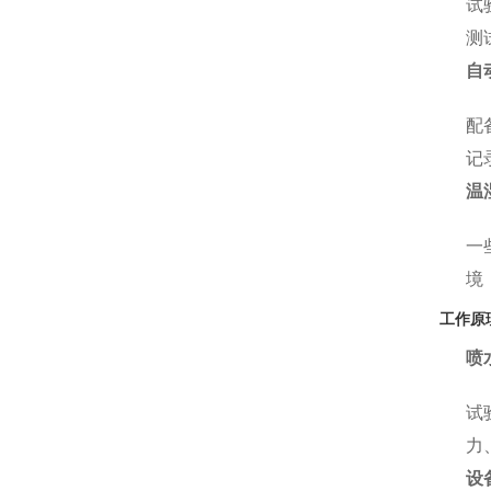
试
测
自
配
记
温
一
境
工作原
喷
试
力
设