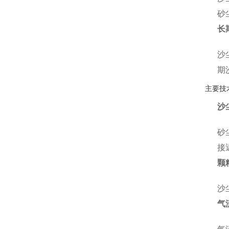
砂
长
沙
期
主要技
沙
砂
接
颗
沙
气