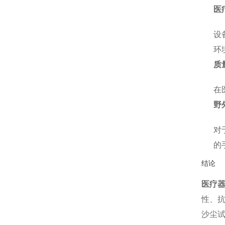
医
设
环
质
在
野
对
的
结论
医疗
性、
沙尘