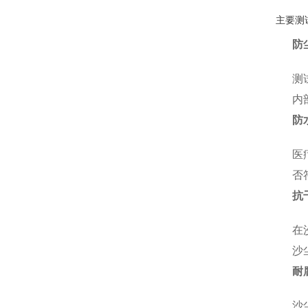
主要测
防
测
内
防
医
否
抗
在
沙
耐
沙