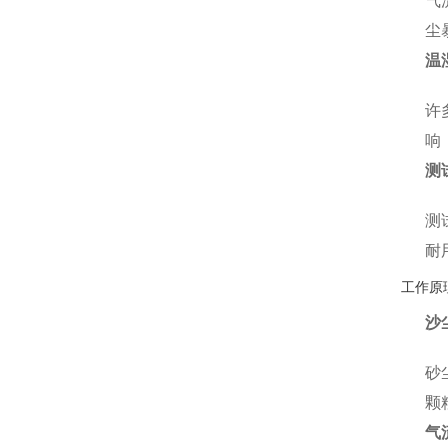
气
尘
温
许
响
测
测
耐
工作原
沙
砂
颗
气