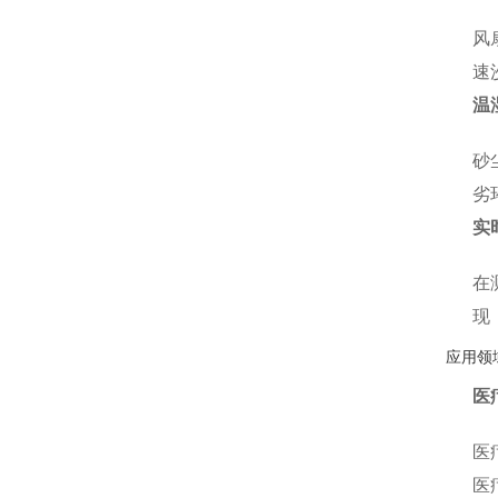
风
速
温
砂
劣
实
在
现
应用领
医
医
医