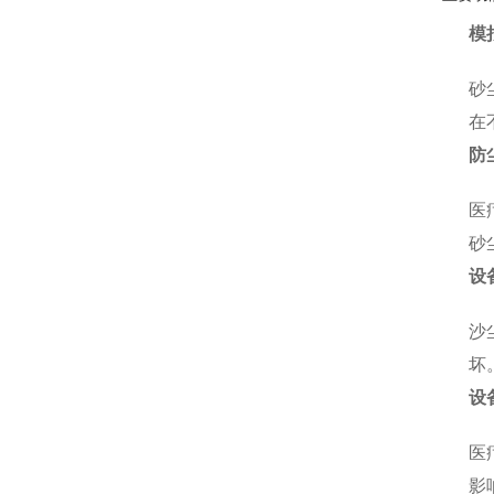
模
砂
在
防
医
砂
设
沙
坏
设
医
影