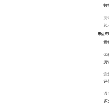
数
测
发
床垫滚
模
试
测
测
评
通
多