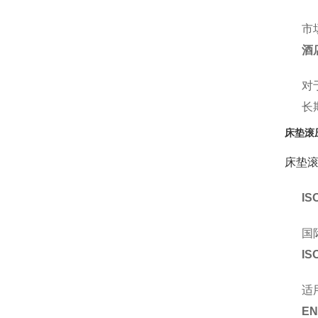
市
酒
对
长
床垫滚
床垫
IS
国
IS
适
EN