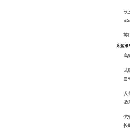
欧
BS
英
床垫滚
高
试
自
设
适
试
长