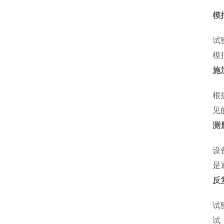
模
试
模
施
根
见
测
设
是
反
试
试