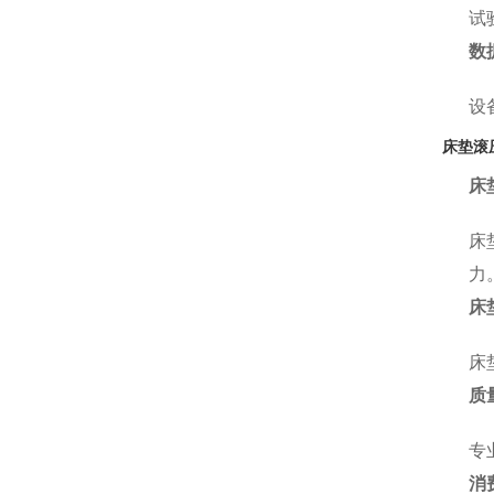
试
数
设
床垫滚
床
床
力
床
床
质
专
消