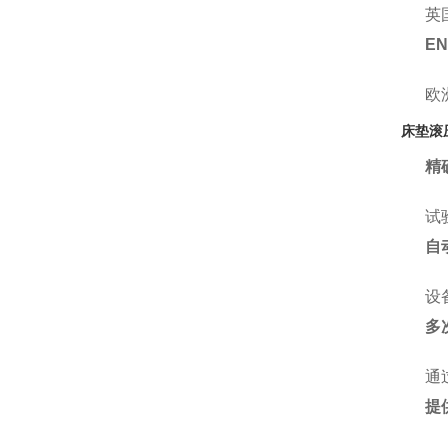
英
EN
欧
床垫滚
精
试
自
设
多
通
提