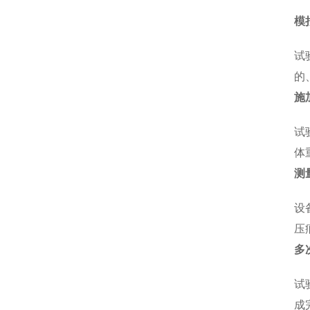
模
试
的
施
试
体
测
设
压
多
试
成