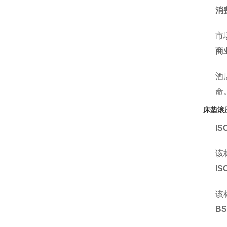
消
市
商
酒
命
床垫滚
IS
该
IS
该
BS