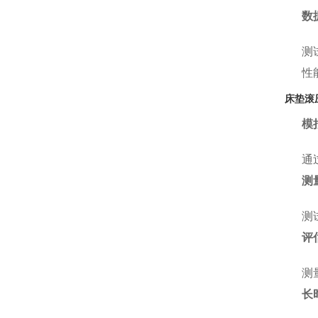
数
测
性
床垫滚
模
通
测
测
评
测
长