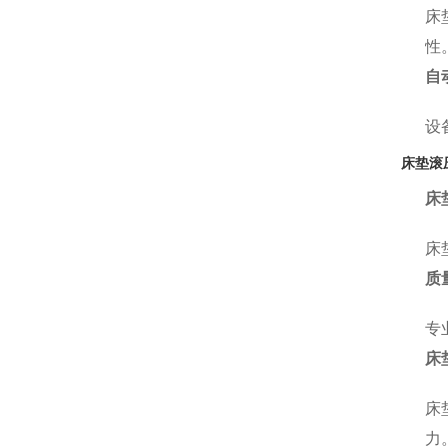
床
性
自
设
床垫滚
床
床
质
专
床
床
力