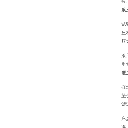
痕
滚
试
压
压
滚
重
硬
在
垫
舒
床
准