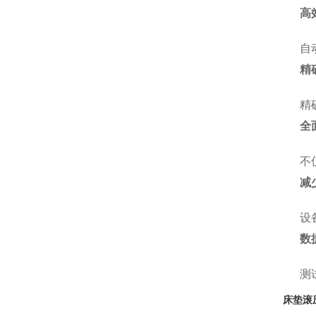
高
自
精
精
全
不
减
设
数
测
床垫滚