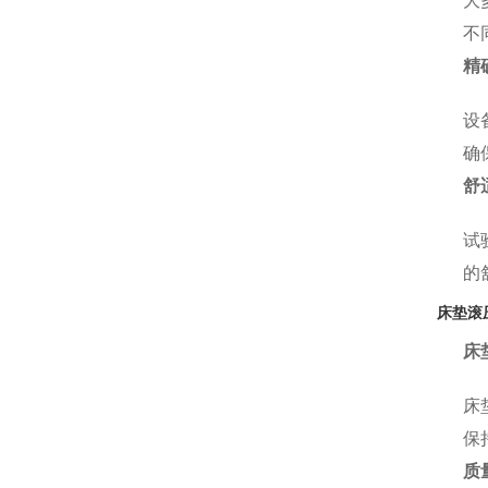
大
不
精
设
确
舒
试
的
床垫滚
床
床
保
质