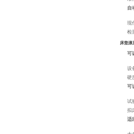
自
现
检
床垫滚
可
设
硬
可
试
拟
适