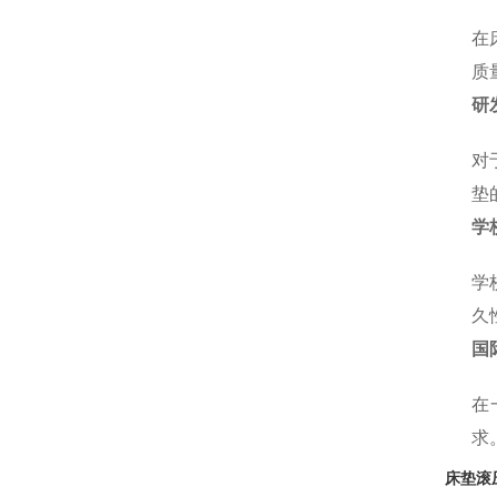
在
质
研
对
垫
学
学
久
国
在
求
床垫滚