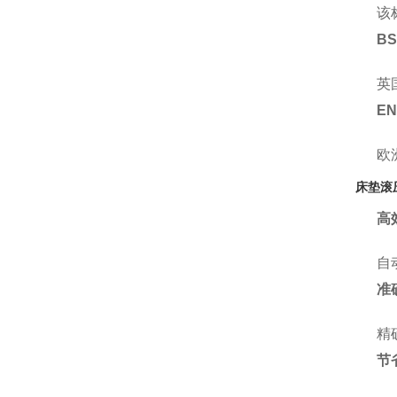
该
BS
英
EN
欧
床垫滚
高
自
准
精
节