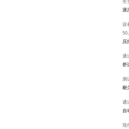
生
滚
设
50
压
通
舒
测
耐
通
自
现