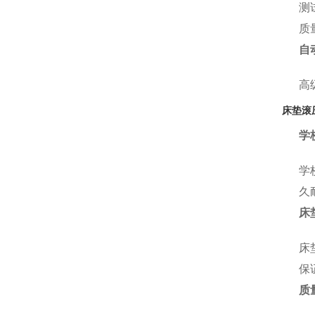
测
质
自
高
床垫滚
学
学
久
床
床
保
质