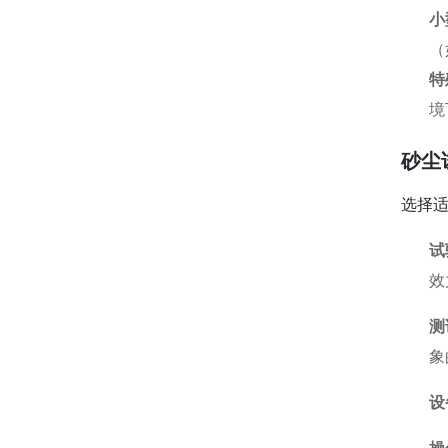
小
（
特
境
砂尘
选择
试
效
测
象
设