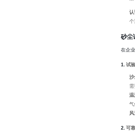
认
个
砂尘
在企
1.
试
沙
需
温
气
风
2.
可