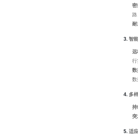
密
路
耐
3.
智
远
行
数
数
4.
多
持
突
5.
适