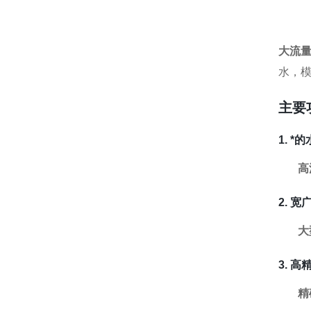
大流
水，
主要
1. *
高
2. 
大
3. 
精