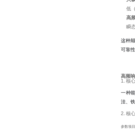
低（
高
瞬
这种
可靠
高频
1. 核
一种
洼、
2. 
参数项