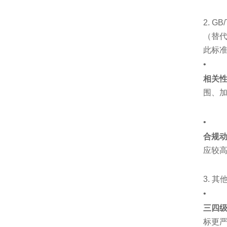
2. 
（替代旧
此标
•
相关
围、加
•
合规
应较
3. 
•
三四
标更