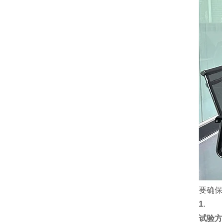
要确
1.
试验