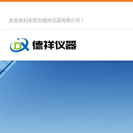
欢迎来到
东莞市德祥仪器有限公司
！