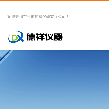
欢迎来到
东莞市德祥仪器有限公司
！