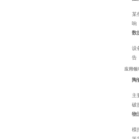
某
响
数
设
告
应用领
陶
主
破
物
模
等