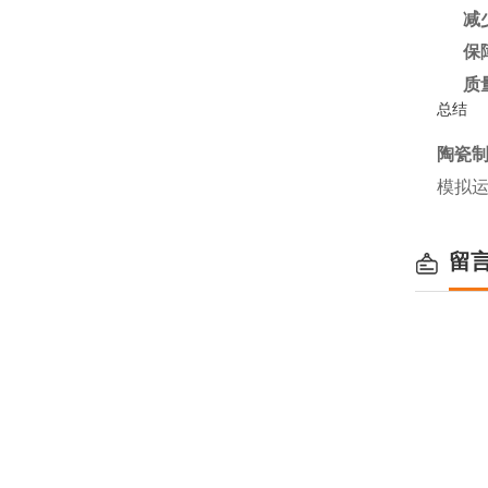
减
保
质
总结
陶瓷
模拟
留