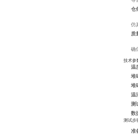
仓
仿
质
确
技术参
温
堆
堆
温
测
数
测试步
准