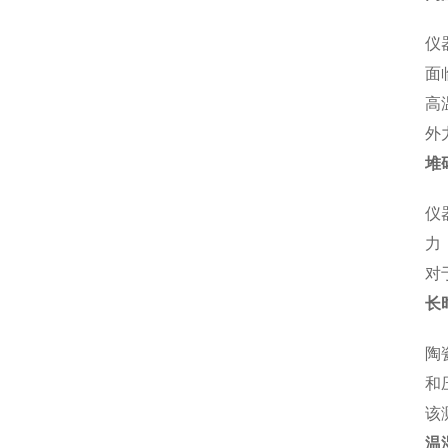
仪
面
高
外
堆
仪
力
对
长
陶
和
该
温