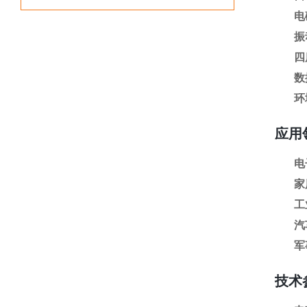
电
振
四
数
环
应用
电
家
工
汽
军
技术