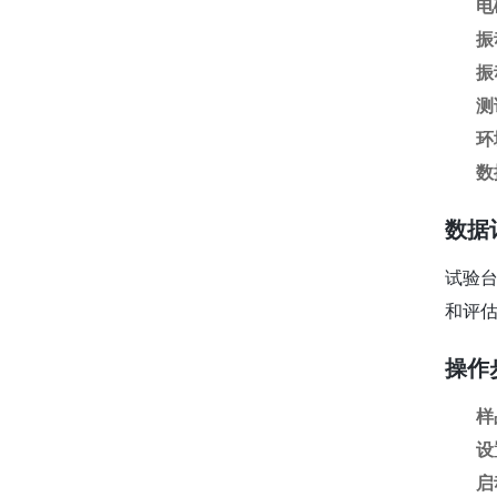
电
振
振
测
环
数
数据
试验
和评
操作
样
设
启