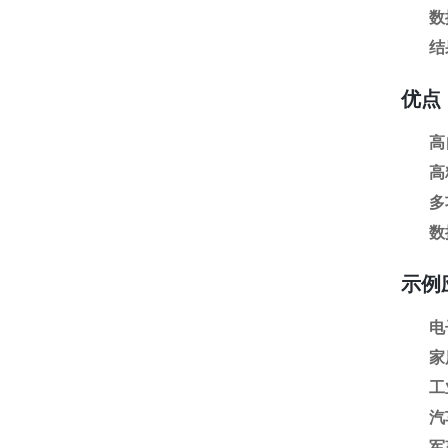
数
结
优点
高
高
多
数
示例
电
家
工
汽
军