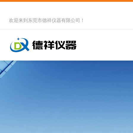
欢迎来到
东莞市德祥仪器有限公司
！