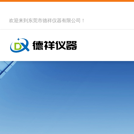
欢迎来到
东莞市德祥仪器有限公司
！