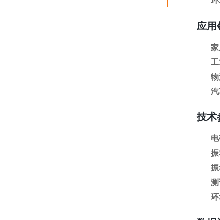
环
应用
家
工
物
汽
技术
电
振
振
测
环