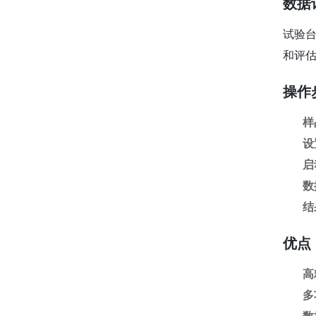
数据
试验
和评
操作
样
设
启
数
结
优点
高
多