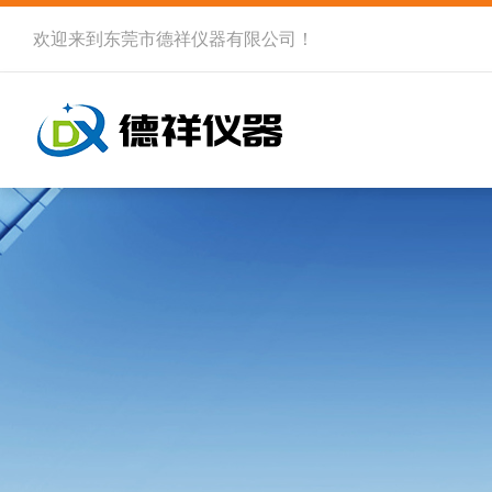
欢迎来到
东莞市德祥仪器有限公司
！