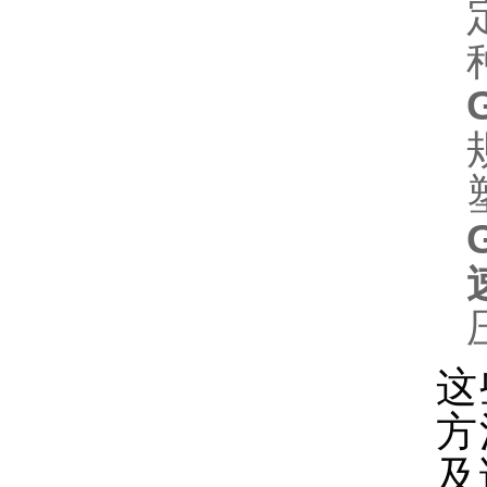
这
方
及