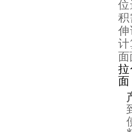
位
积
伸
计
面
拉
面