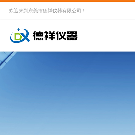
欢迎来到
东莞市德祥仪器有限公司
！